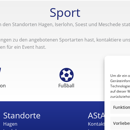
Sport
n den Standorten Hagen, Iserlohn, Soest und Meschede stat
ungen zu den angebotenen Sportarten hast, kontaktiere uns
n für ein Event hast.
Um dir ein 
Geräteinfor
ton
Fußball
Technologie
auf dieser 
zurückziehs
Funktion
Standorte
AStA
Vorliebe
Hagen
Kontakt