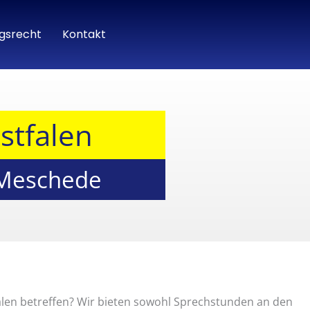
gsrecht
Kontakt
stfalen
 Meschede
falen betreffen? Wir bieten sowohl Sprechstunden an den